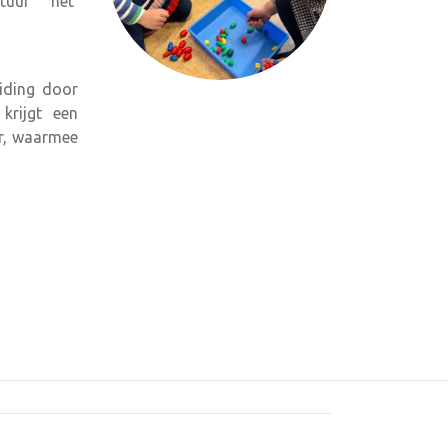
tuur het
eiding door
krijgt een
er, waarmee