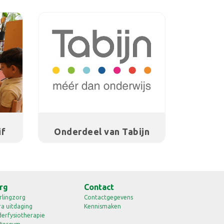
if
Onderdeel van Tabijn
rg
Contact
rlingzorg
Contactgegevens
ra uitdaging
Kennismaken
derfysiotherapie