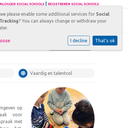
|
INLOGGEN SOCIAL SCHOOLS
REGISTREREN SOCIAL SCHOOLS
 we please enable some additional services for
Social
nsen
Tracking
? You can always change or withdraw your
ter.
hoose
I decline
That's ok
KENNISMAKEN
Vaardig en talentvol
ormgeven op
aak voor
fspraak met