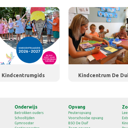
Kindcentrumgids
Kindcentrum De Du
Onderwijs
Opvang
Zo
Betrokken ouders
Peuteropvang
Lee
Schooltijden
Voorschoolse opvang
Ext
Gymrooster
BSO De Duif
Kin