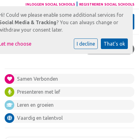
|
INLOGGEN SOCIAL SCHOOLS
REGISTREREN SOCIAL SCHOOLS
Hi! Could we please enable some additional services for
Toggl
Social Media & Tracking
? You can always change or
withdraw your consent later.
Let me choose
I decline
That's ok
ORGANISATIE
Samen Verbonden
Presenteren met lef
Leren en groeien
Vaardig en talentvol