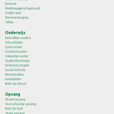
Directie
Medezeggenschapsraad
Ouderraad
Steunvereniging
Tabijn
Onderwijs
Betrokken ouders
Schooltijden
Gymrooster
Continurooster
Vakantierooster
Ouderinformatie
Kindcentrumgids
Social Schools
Kennismaken
Aanmelden
Bieb op school
Opvang
Peuteropvang
Voorschoolse opvang
BSO De Duif
Team opvang